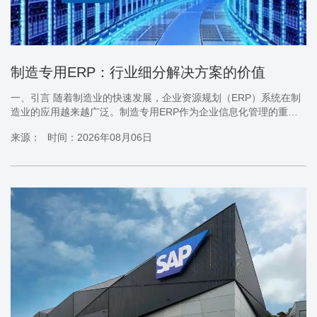
制造专用ERP：行业细分解决方案的价值
一、引言 随着制造业的快速发展，企业资源规划（ERP）系统在制
造业的应用越来越广泛。制造专用ERP作为企业信息化管理的重要
工具，为制造业提供了强大的支持。特别是在当前行业竞争激烈、
来源：
时间：2026年08月06日
市场变化迅速的环境下，行业细分解决方案的价值显得尤为重要。
本文将深入探讨制造专用ERP在行业细分解决方案中的价值，以帮
助企业更好地理解和应用这一工具。 二、制造专用ERP的概述 制造
专用ERP是一种针对制造业设