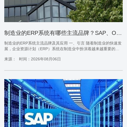
制造业的ERP系统有哪些主流品牌？SAP、Oracle、用友、金蝶...​​
制造业的ERP系统主流品牌及其应用 一、引言 随着制造业的快速发
展，企业资源计划（ERP）系统在制造业中扮演着越来越重要的角
色。ERP系统是一种集财务、人力资源、采购、生产、销售等多个
来源：
时间：2026年08月06日
模块于一体的企业管理软件，能够帮助企业实现资源的优化配置和
业务流程的自动化。本文将详细介绍制造业的ERP系统主流品牌，
包括SAP、Oracle、用友、金蝶等，并探讨它们在制造业中的应
用。 二、ERP系统在制造业