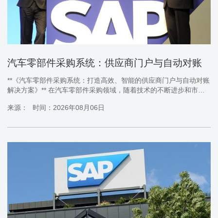
汽车零部件采购系统：供应商门户与自动对账
**《汽车零部件采购系统：打造高效、智能的供应商门户与自动对账
解决方案》** 在汽车零部件采购领域，随着技术的不断进步和市场
竞争的加剧，一个高效、智能的采购系统已成为企业提升竞争力的
来源：
时间：2026年08月06日
关键。本文将详细介绍《汽车零部件采购系统：供应商门户与自动
对账》这一先进系统，深入挖掘其关键词所代表的产品或品牌特
点、优势，并全面进行正面宣传。 一、**供应商门户：连接与沟通
的桥梁** 1. **全面覆盖的供应