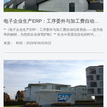
电子企业生产ERP：工序委外与加工费自动结算系统
**《电子企业生产ERP：工序委外与加工费自动结算系统——提升效
率的秘钥，为您的企业保驾护航》** 在当今高度信息化的时代，电
子企业的生产管理需要更为精细和高效。面对日益增长的市场需求
来源：
时间：2026年08月05日
和激烈的竞争环境，企业如何优化内部生产流程，提升工作效率，
成为了摆在企业面前的一大挑战。《电子企业生产ERP：工序委外
与加工费自动结算系统》应运而生，它不仅是一款先进的企业资源
规划系统，更是电子企业提升竞争力的利器