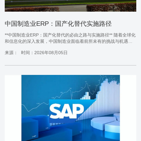
中国制造业ERP：国产化替代实施路径
**中国制造业ERP：国产化替代的必由之路与实施路径** 随着全球化
和信息化的深入发展，中国制造业面临着前所未有的挑战与机遇。
在这样的大背景下，ERP（企业资源规划）系统的应用已成为制造
来源：
时间：2026年08月05日
业不可或缺的一环。而《中国制造业ERP：国产化替代实施路径》
更是揭示了从依赖外国ERP到国产化替代的重要意义及其实施的途
径。本文将结合实际案例和具体的产品品牌，为您解析中国制造业
ERP国产化的独特优势及其实施路径